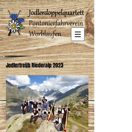
Jodlertreijb Riederalp 2023